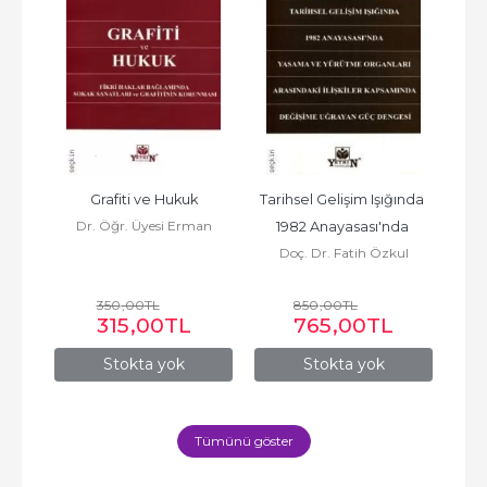
uku
Grafiti ve Hukuk
Tarihsel Gelişim Işığında 
lu
Dr. Öğr. Üyesi Erman
1982 Anayasası'nda 
De
Eroğlu
Doç. Dr. Fatih Özkul
D
Yasama ve Yürütme 
Organları...
350
,00
TL
850
,00
TL
315
,00
TL
765
,00
TL
Stokta yok
Stokta yok
Tümünü göster