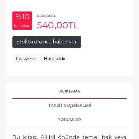
%10
600
,00
TL
540
,00
TL
INDIRIMLI
Stokta olunca haber ver
Tavsiye et
Hata bildir
AÇIKLAMA
TAKSIT SEÇENEKLERI
YORUMLAR
Bu kitap, AİHM önünde temel hak veya