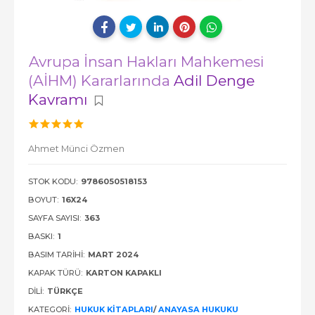
Avrupa İnsan Hakları Mahkemesi
(AİHM) Kararlarında
Adil Denge
Kavramı
Ahmet Münci Özmen
STOK KODU:
9786050518153
BOYUT:
16X24
SAYFA SAYISI:
363
BASKI:
1
BASIM TARIHI:
MART 2024
KAPAK TÜRÜ:
KARTON KAPAKLI
DILI:
TÜRKÇE
KATEGORI:
HUKUK KITAPLARI
/
ANAYASA HUKUKU