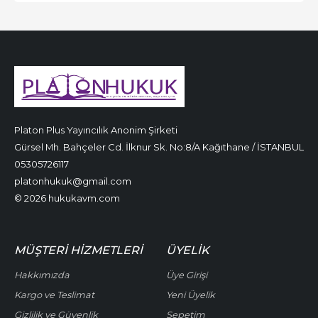
Platon Plus Yayıncılık Anonim Şirketi
Gürsel Mh. Bahçeler Cd. İlknur Sk. No:8/A Kağıthane / İSTANBUL
05305726117
platonhukuk@gmail.com
© 2026 hukukavm.com
MÜŞTERI HIZMETLERI
ÜYELIK
Hakkımızda
Üye Girişi
Kargo ve Teslimat
Yeni Üyelik
Gizlilik ve Güvenlik
Sepetim