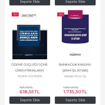
Sepete Ekle
Sepete Ekle
-%
11
-%
11
ÖDEME GÜÇLÜĞÜ İÇİNE 
BANKACILIK KANUNU 
GİREN FİRMALARIN 
ŞERHİ (EL KİTABI)
FEHMİ GÜLTEKİN
Gerçek Onur Oy
FİNANSAL SEKTÖRE OLAN 
BORÇLARIN...
695
,00
TL
1.950
,00
TL
618
,55
TL
1.735
,50
TL
Sepete Ekle
Sepete Ekle