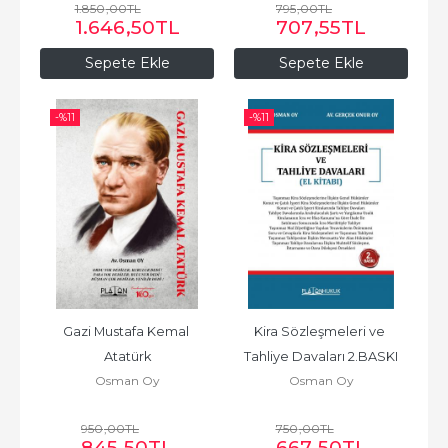
1.850
,00
TL
795
,00
TL
1.646
,50
TL
707
,55
TL
Sepete Ekle
Sepete Ekle
-%
11
-%
11
Gazi Mustafa Kemal 
Kira Sözleşmeleri ve 
Atatürk
Tahliye Davaları 2.BASKI
Osman Oy
Osman Oy
950
,00
TL
750
,00
TL
845
,50
TL
667
,50
TL