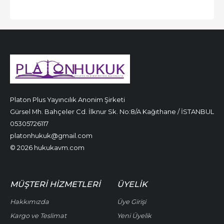
Platon Plus Yayıncılık Anonim Şirketi
Gürsel Mh. Bahçeler Cd. İlknur Sk. No:8/A Kağıthane / İSTANBUL
05305726117
platonhukuk@gmail.com
© 2026 hukukavm.com
MÜŞTERI HIZMETLERI
ÜYELIK
Hakkımızda
Üye Girişi
Kargo ve Teslimat
Yeni Üyelik