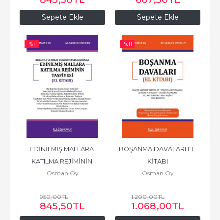
Sepete Ekle
Sepete Ekle
-%
11
-%
11
EDİNİLMİŞ MALLARA 
BOŞANMA DAVALARI EL 
KATILMA REJİMİNİN 
KİTABI
Osman Oy
Osman Oy
TASFİYESİ (EL KİTABI)
950
,00
TL
1.200
,00
TL
845
,50
TL
1.068
,00
TL