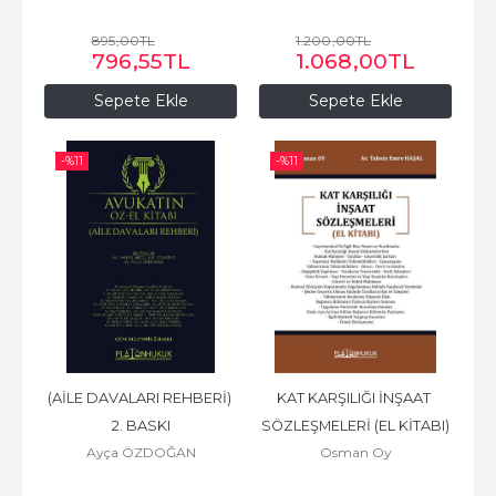
895
,00
TL
1.200
,00
TL
796
,55
TL
1.068
,00
TL
Sepete Ekle
Sepete Ekle
-%
11
-%
11
(AİLE DAVALARI REHBERİ) 
KAT KARŞILIĞI İNŞAAT 
2. BASKI
SÖZLEŞMELERİ (EL KİTABI)
Ayça ÖZDOĞAN
Osman Oy