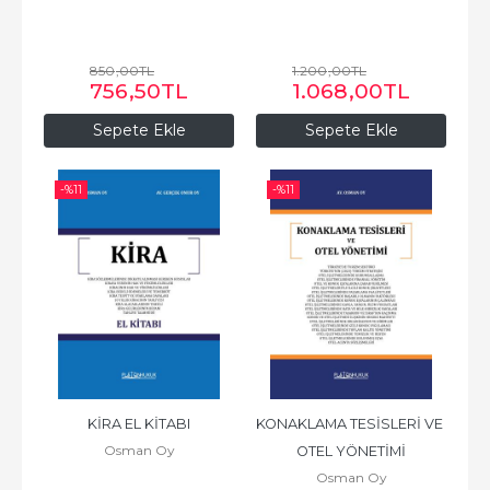
850
,00
TL
1.200
,00
TL
756
,50
TL
1.068
,00
TL
Sepete Ekle
Sepete Ekle
-%
11
-%
11
KİRA EL KİTABI
KONAKLAMA TESİSLERİ VE 
Osman Oy
OTEL YÖNETİMİ
Osman Oy