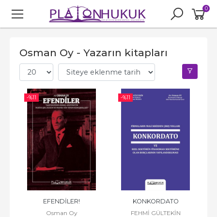
0
Osman Oy - Yazarın kitapları
-%
11
-%
11
EFENDİLER!
KONKORDATO
Osman Oy
FEHMİ GÜLTEKİN