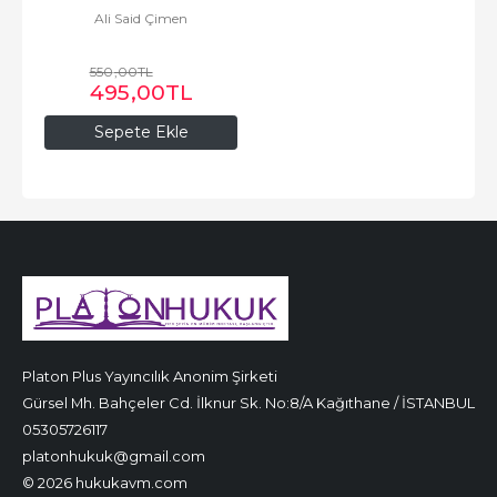
Ali Said Çimen
Sözleşmesi'ne...
550
,00
TL
495
,00
TL
Sepete Ekle
Platon Plus Yayıncılık Anonim Şirketi
Gürsel Mh. Bahçeler Cd. İlknur Sk. No:8/A Kağıthane / İSTANBUL
05305726117
platonhukuk@gmail.com
© 2026 hukukavm.com