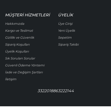
MÜŞTERI HIZMETLERI
ÜYELIK
Hakkımızda
Üye Girişi
Kargo ve Teslimat
Yeni Üyelik
Gizlilik ve Güvenlik
Sepetim
Sipariş Koşulları
Sipariş Takibi
Üyelik Koşulları
Sık Sorulan Sorular
Güvenli Ödeme Yöntemi
İade ve Değişim Şartları
İletişim
3322018863222144